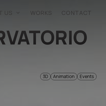
T US
WORKS
CONTACT
ERVATORIO
3D
Animation
Events