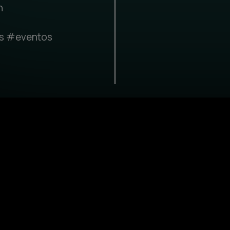
h
s #eventos