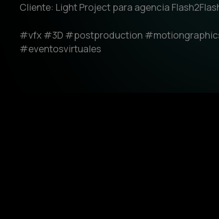
Cliente: Light Project para agencia Flash2Flas
#vfx #3D #postproduction #motiongraphic
#eventosvirtuales