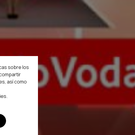
icas sobre los
 compartir
es, así como
ies.