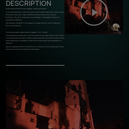
DESCRIPTION
Audiovisual content for the mapping “Light and Passion”.
A very special theme, with references to the typical embroidery of the region
at this time and to the origin and different steps that give life to these
festivities. The art of embroidery is a candidate for Intangible Heritage of
Humanity by UNESCO.
Our thanks to TELEMAG for trusting us to shape this new way of telling the
story of Holy Week.
—
Contenidos audiovisuales para el mapping “Luz y Pasión”.
Una temática muy especial, con referencias a los bordados típicos de la región
en estas fechas y al origen y distintos pasos que dan vida a estas fiestas. El arte
del bordado que es candidato a Patrimonio Inmaterial de la Humanidad por la
UNESCO.
Nuestro agradecimiento a TELEMAG por confiar en nosotros para dar forma a
esta nueva forma de contar la Semana Santa.